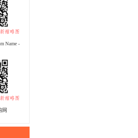
om Name -
nerator
购网