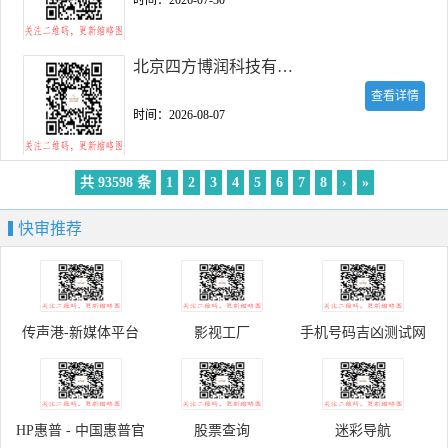
时间：2026-07-30
北京四方博润科技有限责任公司
查看详情
时间：2026-08-07
共 93598 条
1
2
3
4
5
6
7
8
›
»
快审推荐
传声港-新媒体平台
影视工厂
手机号码吉凶测试网
HP惠普 - 中国惠普官
股票查询
迷彩导航