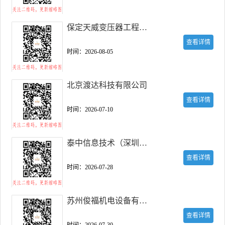
保定天威变压器工程技术咨询维修有限公司
查看详情
时间：2026-08-05
北京渡达科技有限公司
查看详情
时间：2026-07-10
泰中信息技术（深圳）有限公司
查看详情
时间：2026-07-28
苏州俊福机电设备有限公司
查看详情