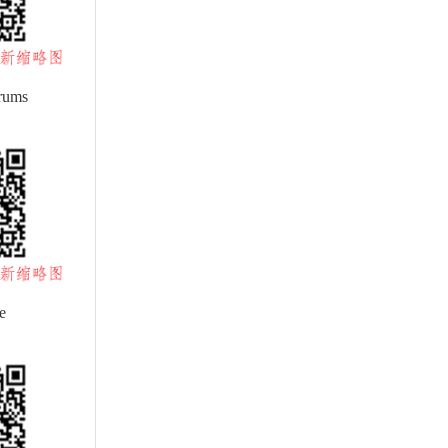
rums
e