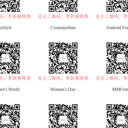
InStyle
Cosmopolitan
Android Fo
er's World
Woman's Day
MMOsit