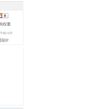
狗权重
75.92.155
站IP