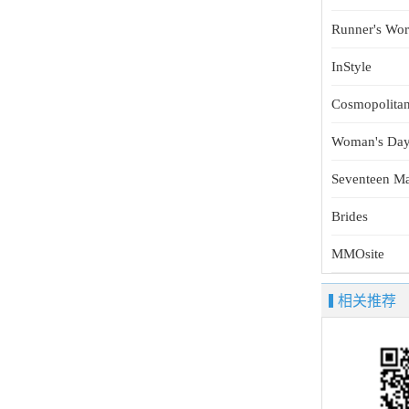
Runner's Wor
InStyle
Cosmopolita
Woman's Da
Seventeen M
Brides
MMOsite
相关推荐