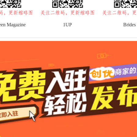
een Magazine
1UP
Brides