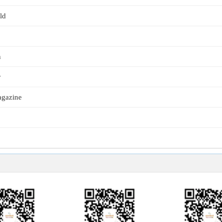
ld
n
y
agazine