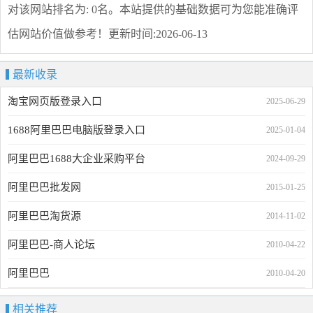
对该网站排名为: 0名。本站提供的基础数据可为您能准确评
估网站价值做参考！
更新时间:2026-06-13
最新收录
淘宝网页版登录入口
2025-06-29
1688阿里巴巴电脑版登录入口
2025-01-04
阿里巴巴1688大企业采购平台
2024-09-29
阿里巴巴批发网
2015-01-25
阿里巴巴淘货源
2014-11-02
阿里巴巴-商人论坛
2010-04-22
阿里巴巴
2010-04-20
相关推荐