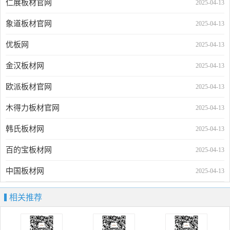
仁展板材官网
2025-04-13
象道板材官网
2025-04-13
优板网
2025-04-13
金汉板材网
2025-04-13
欧派板材官网
2025-04-13
木得力板材官网
2025-04-13
韩氏板材网
2025-04-13
百的宝板材网
2025-04-13
中国板材网
2025-04-13
相关推荐