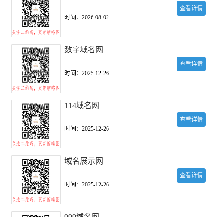
查看详情
时间：2026-08-02
数字域名网
查看详情
时间：2025-12-26
114域名网
查看详情
时间：2025-12-26
域名展示网
查看详情
时间：2025-12-26
999域名网