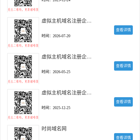
时间：2025-12-24
虚拟主机域名注册企业邮局管理中心
查看详情
时间：2026-07-20
虚拟主机域名注册企业邮局管理中心
查看详情
时间：2026-05-25
虚拟主机域名注册企业邮局管理中心
查看详情
时间：2025-12-25
时尚域名网
查看详情