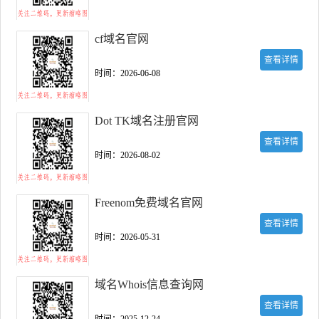
cf域名官网
查看详情
时间：2026-06-08
Dot TK域名注册官网
查看详情
时间：2026-08-02
Freenom免费域名官网
查看详情
时间：2026-05-31
域名Whois信息查询网
查看详情