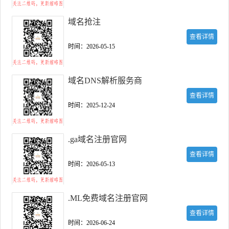
域名抢注
查看详情
时间：2026-05-15
域名DNS解析服务商
查看详情
时间：2025-12-24
.ga域名注册官网
查看详情
时间：2026-05-13
.ML免费域名注册官网
查看详情
时间：2026-06-24