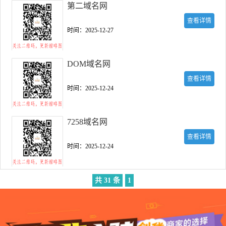
第二域名网
查看详情
时间：2025-12-27
DOM域名网
查看详情
时间：2025-12-24
7258域名网
查看详情
时间：2025-12-24
共 31 条
1