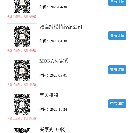
查看详情
时间：2026-04-30
v8高端模特经纪公司
查看详情
时间：2026-04-30
MOKA买家秀
查看详情
时间：2026-05-01
宝贝模特
查看详情
时间：2025-11-24
买家秀100网