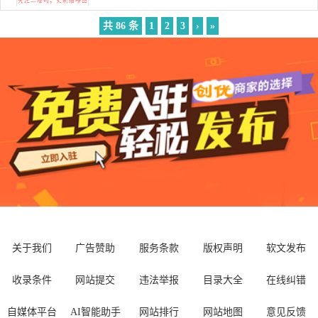
共 86 条
1
2
3
›
»
关于我们
广告赞助
服务条款
版权声明
软文发布
收录条件
网站提交
违法举报
目录大全
在线纠错
自媒体平台
AI智能助手
网站排行
网站地图
意见反馈