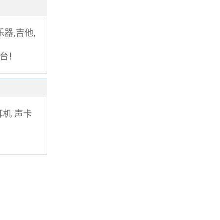
,乐器,吉他,
平台！
耳机
声卡