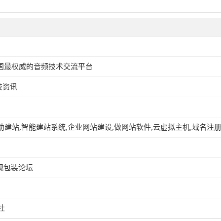
中国最权威的音频技术交流平台
技资讯
站,智能建站系统,企业网站建设,做网站软件,云虚拟主机,域名注册,vps主机申请|一佰互
n电视包装论坛
社