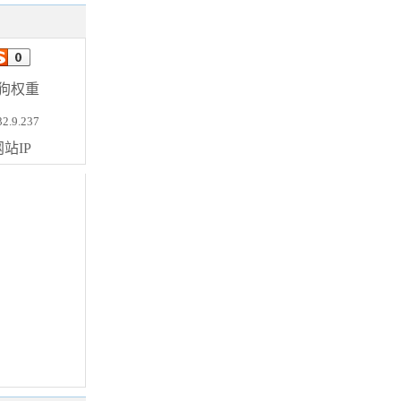
狗权重
32.9.237
站IP