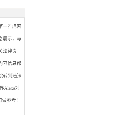
家-第一雅虎网
息展示，与
关法律责
内容信息都
跳转到违法
lexa对
值做参考！