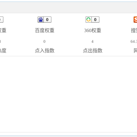
权重
百度权重
360权重
搜
8
0
4
64.
热度
点入指数
点出指数
网