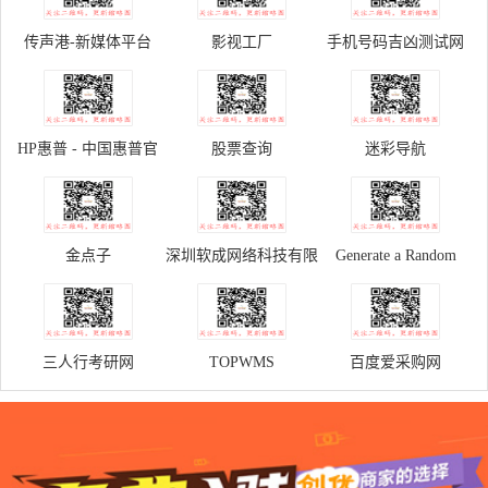
传声港-新媒体平台
影视工厂
手机号码吉凶测试网
HP惠普 - 中国惠普官
股票查询
迷彩导航
方商城
金点子
深圳软成网络科技有限
Generate a Random
公司
Name - Fake Name
Generator
三人行考研网
TOPWMS
百度爱采购网