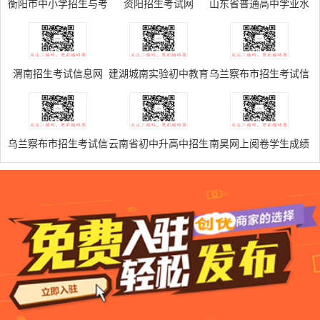
衡阳市中小学招生与考
资阳招生考试网
山东省普通高中学业水
试信息网
平考试网上报名系统
V5.0
渭南招生考试信息网
建湖城南实验初中教育
乌兰察布市招生考试信
集团成绩查询系统
息网
乌兰察布市招生考试信
云南省初中升高中招生
南昊网上阅卷学生成绩
息网
管理系统
查询系统